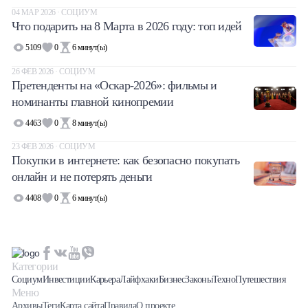
04 МАР 2026 · СОЦИУМ
Что подарить на 8 Марта в 2026 году: топ идей
5109
0
6
минут(ы)
26 ФЕВ 2026 · СОЦИУМ
Претенденты на «Оскар-2026»: фильмы и
номинанты главной кинопремии
4463
0
8
минут(ы)
23 ФЕВ 2026 · СОЦИУМ
Покупки в интернете: как безопасно покупать
онлайн и не потерять деньги
4408
0
6
минут(ы)
Категории
Социум
Инвестиции
Карьера
Лайфхаки
Бизнес
Законы
Техно
Путешествия
Меню
Архивы
Теги
Карта сайта
Правила
О проекте