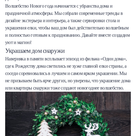
Волшебство Нового года начинается с убранства дома и
Халва
праздничной атмосферы. Мы собрали современные тренды в
дизайне экстерьера и интерьера, а также сервировки стола и
Онлайн-обменник
украшения елки, чтобы ваш дом был действительно волшебным
и полностью готовым к празднованию. Давайте вместе создадим
Премиальный сервис Prime Line
уют и магию!
Украшаем дом снаружи
Мобильный банк MOBY
Наверняка в памяти всплывает эпизод из фильма «Один дома»,
где к Рождеству дома светились не хуже главной елки страны, а
Потребительский кредит
соседи соревновались в лучшем и самом ярком украшении. Мы
не призываем быть ярче других, но уверены, что украшение дома
Карта КАКТУС
или квартиры снаружи тоже создают новогоднее волшебство.
Продукты для Бизнеса