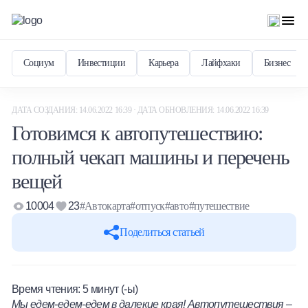
Социум
Инвестиции
Карьера
Лайфхаки
Бизнес
ДАТА СОЗДАНИЯ: 14.06.2022 16:39 · ДАТА ОБНОВЛЕНИЯ: 14.06.2022 16:39
Готовимся к автопутешествию:
полный чекап машины и перечень
вещей
10004
23
#Автокарта
#отпуск
#авто
#путешествие
Поделиться статьей
Время чтения:
5
минут (-ы)
Мы едем-едем-едем в далекие края! Автопутешествия –