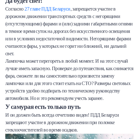
Да будет свет!
,
Согласно
27 главе ПДД Беларуси
запрещается участие в
дорожном движении транспортных средств с негорящими
(отсутствующими) фарами и (или) задними габаритными огнями
в темное время суток на дорогах без искусственного освещения
или в условиях недостаточной видимости. Негорящими фарами
считаются фары, у которых не горит ни ближний, ни дальний
свет.
Лампочка может перегореть в любой момент. И на этот случай
лучше иметь запасную. Проверьте до путешествия, как снимается
фара, сможете ли вы самостоятельно произвести замену
лампочки или для этого стоит ехать на СТО? Размеры световых
устройств удобно подбирать по техническому руководству
автомобиля. Но и это рекомендуем учесть заранее.
У самурая есть только путь
И он должен быть всегда отчетливо виден! ПДД Беларуси
запрещают участие в дорожном движении при поломке
стеклоочистителей во время осадков.