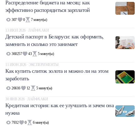
Распределение бюджета на месяц: как
эффективно распорядиться зарплатой
307
0
7
минут(ы)
13 ИЮЛ 2026 · ЛАЙФХАКИ
Детский паспорт в Беларуси: как оформить,
заменить и сколько это занимает
360257
43
5
минут(ы)
11 ИЮН 2026 · ЭКСПЕРИМЕНТЫ
Как купить слиток золота и можно ли на этом
заработать
26616
12
5
минут(ы)
30 ЯНВ 2026 · ЛАЙФХАКИ
Кредитная история: как ее улучшить и зачем она
нужна
7932
0
6
минут(ы)