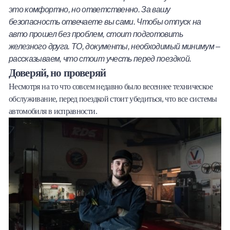
это комфортно, но ответственно. За вашу
Халва
безопасность отвечаете вы сами. Чтобы отпуск на
авто прошел без проблем, стоит подготовить
Онлайн-обменник
железного друга. ТО, документы, необходимый минимум –
рассказываем, что стоит учесть перед поездкой.
Премиальный сервис Prime Line
Доверяй, но проверяй
Несмотря на то что совсем недавно было весеннее техническое
Мобильный банк MOBY
обслуживание, перед поездкой стоит убедиться, что все системы
автомобиля в исправности.
Потребительский кредит
Карта КАКТУС
Продукты для Бизнеса