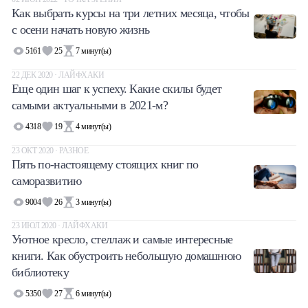
Как выбрать курсы на три летних месяца, чтобы
Халва
с осени начать новую жизнь
Онлайн-обменник
5161
25
7
минут(ы)
22 ДЕК 2020 · ЛАЙФХАКИ
Премиальный сервис Prime Line
Еще один шаг к успеху. Какие скилы будет
самыми актуальными в 2021-м?
Мобильный банк MOBY
4318
19
4
минут(ы)
23 ОКТ 2020 · РАЗНОЕ
Потребительский кредит
Пять по-настоящему стоящих книг по
саморазвитию
Карта КАКТУС
9004
26
3
минут(ы)
Продукты для Бизнеса
23 ИЮЛ 2020 · ЛАЙФХАКИ
Уютное кресло, стеллаж и самые интересные
книги. Как обустроить небольшую домашнюю
библиотеку
5350
27
6
минут(ы)