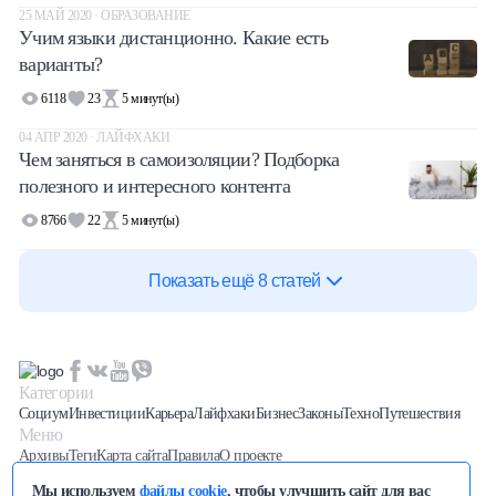
25 МАЙ 2020 · ОБРАЗОВАНИЕ
Учим языки дистанционно. Какие есть
варианты?
6118
23
5
минут(ы)
04 АПР 2020 · ЛАЙФХАКИ
Чем заняться в самоизоляции? Подборка
полезного и интересного контента
8766
22
5
минут(ы)
Показать ещё 8 статей
Категории
Социум
Инвестиции
Карьера
Лайфхаки
Бизнес
Законы
Техно
Путешествия
Меню
Архивы
Теги
Карта сайта
Правила
О проекте
Последние новости вы можете отслеживать на нашем
Телеграм
Мы используем
файлы cookie
, чтобы улучшить сайт для вас