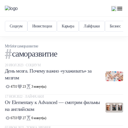
Социум
Инвестиции
Карьера
Лайфхаки
Бизнес
Мтблог
саморазвитие
саморазвитие
20 ИЮЛ 2023 · СОЦИУМ
День мозга. Почему важно «ухаживать» за
мозгом
4731
23
3
минут(ы)
17 НОЯ 2022 · ЛАЙФХАКИ
От Elementary к Advanced — смотрим фильмы
на английском
6733
27
6
минут(ы)
02 ИЮН 2022 · ТОЧКА ЗРЕНИЯ